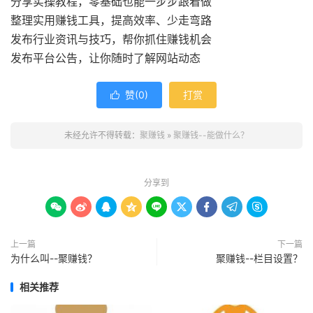
分享实操教程，零基础也能一步步跟着做
整理实用赚钱工具，提高效率、少走弯路
发布行业资讯与技巧，帮你抓住赚钱机会
发布平台公告，让你随时了解网站动态
赞(
0
)
打赏

未经允许不得转载：
聚赚钱
»
聚赚钱--能做什么？
分享到









上一篇
下一篇
为什么叫--聚赚钱？
聚赚钱--栏目设置？
相关推荐